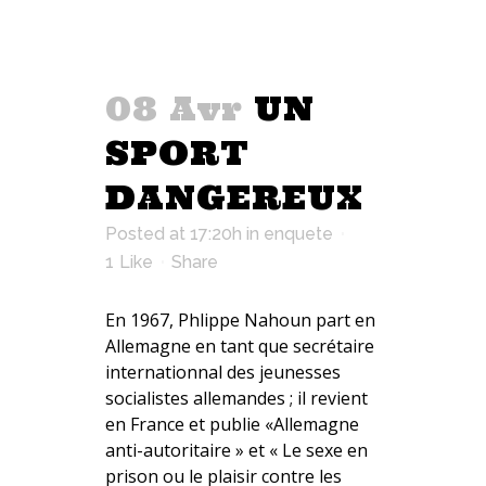
08 Avr
UN
SPORT
DANGEREUX
Posted at 17:20h
in
enquete
1
Like
Share
En 1967, Phlippe Nahoun part en
Allemagne en tant que secrétaire
internationnal des jeunesses
socialistes allemandes ; il revient
en France et publie «Allemagne
anti-autoritaire » et « Le sexe en
prison ou le plaisir contre les