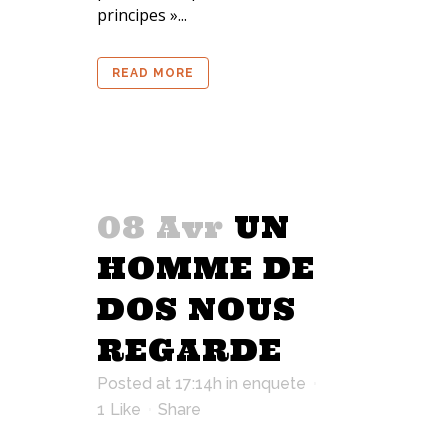
principes »...
READ MORE
08 Avr
UN
HOMME DE
DOS NOUS
REGARDE
Posted at 17:14h
in
enquete
1
Like
Share