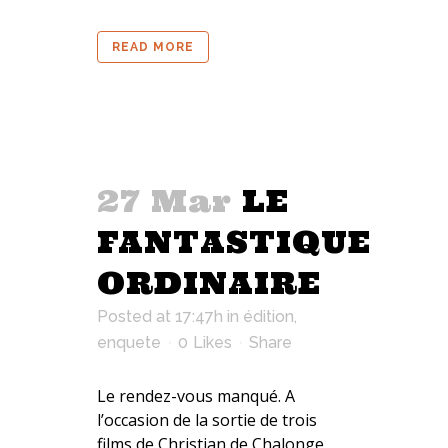
READ MORE
27 Mar
LE
FANTASTIQUE
ORDINAIRE
Posted at 17:47h
in
édition
,
enquete
0
Likes
Share
Le rendez-vous manqué. A
l’occasion de la sortie de trois
films de Christian de Chalonge