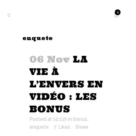
0
enquete
06 Nov
LA
VIE À
L’ENVERS EN
VIDÉO : LES
BONUS
Posted at 10:11h
in
bonus
,
enquete
7
Likes
Share