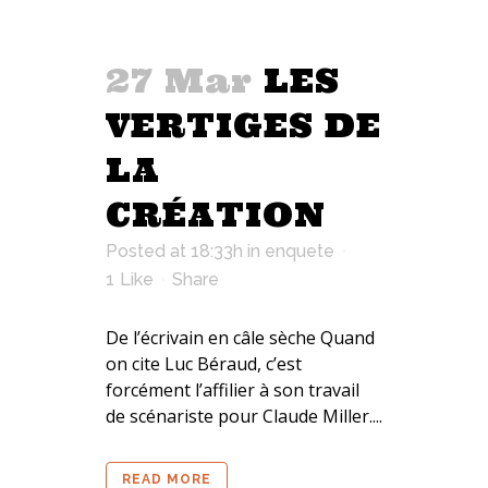
27 Mar
LES
VERTIGES DE
LA
CRÉATION
Posted at 18:33h
in
enquete
1
Like
Share
De l’écrivain en câle sèche Quand
on cite Luc Béraud, c’est
forcément l’affilier à son travail
de scénariste pour Claude Miller....
READ MORE