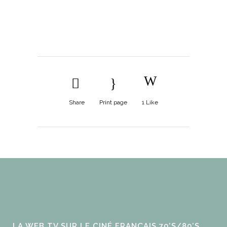
Share
Print page
1
Like
LA WEB TV SUR LE CINÉ FRANÇAIS 70’S/80’S