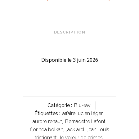
DESCRIPTION
Disponible le 3 juin 2026
Catégorie :
Blu-ray
Étiquettes :
affaire lucien léger
,
aurore renaut
,
Bernadette Lafont
,
florinda bolkan
,
jack arel
,
jean-louis
trintignant
,
le voleur de crimes
,