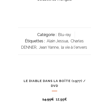
Catégorie :
Blu-ray
Étiquettes :
Alain Jessua
,
Charles
DENNER
,
Jean Yanne
,
la vie à l'envers
Vous aimerez aussi
LE DIABLE DANS LA BOÎTE (1977) /
PROMO
DVD
14,95
€
12,95
€