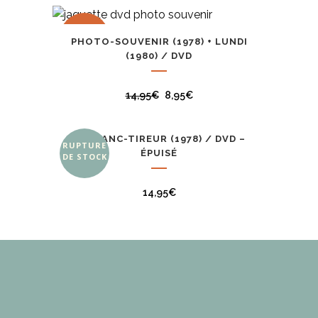
PROMO
PHOTO-SOUVENIR (1978) + LUNDI
(1980) / DVD
14,95
€
8,95
€
LE FRANC-TIREUR (1978) / DVD –
RUPTURE
ÉPUISÉ
DE STOCK
14,95
€